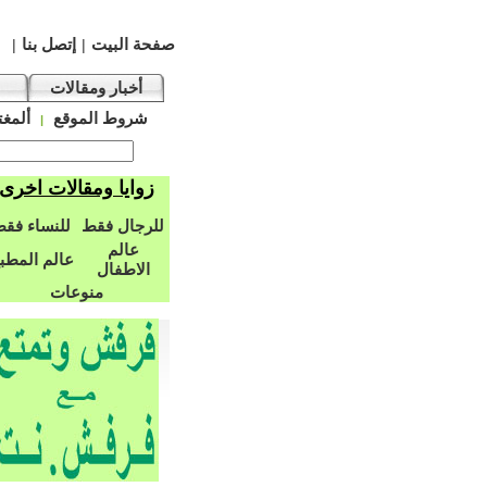
صفحة البيت
إتصل بنا
|
|
أخبار ومقالات
شروط الموقع
ألمغت
|
زوايا ومقالات اخرى
للرجال فقط
للنساء فق
عالم
عالم المطب
الاطفال
منوعات