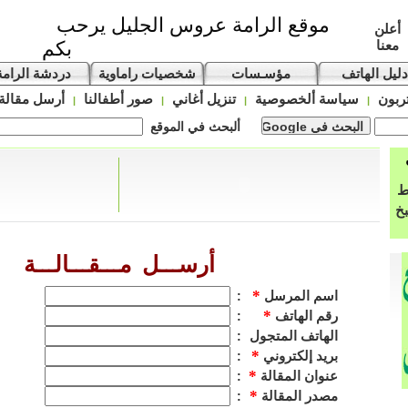
موقع الرامة عروس الجليل يرحب
أعلن
معنا
بكم
دليل الهاتف
مؤسـسات
شخصيات راماوية
دردشة الرامة
ربون
سياسة ألخصوصية
تنزيل أغاني
صور أطفالنا
أرسل مقالة
|
|
|
|
ألبحث في الموقع
ط
بخ
أرســـل مـــقـــالـــة
*
اسم المرسل
:
*
رقم الهاتف
:
الهاتف المتجول
:
*
بريد إلكتروني
:
*
عنوان المقالة
:
*
مصدر المقالة
: