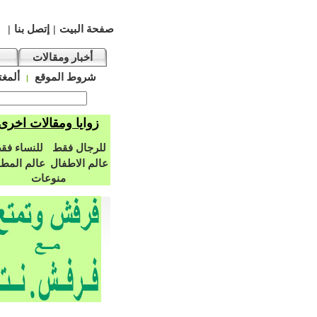
صفحة البيت
إتصل بنا
|
|
أخبار ومقالات
شروط الموقع
ألمغت
|
زوايا ومقالات اخرى
للرجال فقط
للنساء فق
عالم الاطفال
عالم المط
منوعات