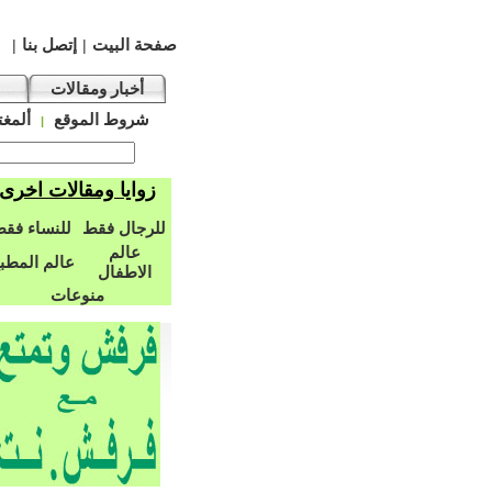
صفحة البيت
إتصل بنا
|
|
أخبار ومقالات
شروط الموقع
ألمغت
|
زوايا ومقالات اخرى
للرجال فقط
للنساء فق
عالم
عالم المطب
الاطفال
منوعات