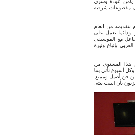
1-16 (طوّع) الفنانان يامن عودة وسري
زف مقطوعات شرقية
 بتقديمه من انغام
ودائما نعمل على
تفاعل مع الموسيقى
لعربي بإتباع وتيرة
ل هذا المستوى من
وكل أسبوع نأتي بما
من فن أصيل وممتع.
بون بأن البيت بيته.