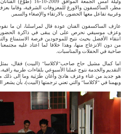
وليلة أمس الجمعة الموافق 2009-0
مطر، الساكسفون والاورغ للمعزوفات الشرقية، وقاما بع
وغربية تفاعل معها الحضور، بالارتقاء والإصغاء والسمر.
عازف الساكسفون الفنان عودة قال لمراسلنا، ان ما نقوم
وعزف موسيقي نحرص على ان يبقى في ذاكرة الحضور. 
انتقاء الأفضل بحيث نتيح للموجودين فرصة الاستمتاع وال
من دون الانزعاج منها، وهذا خلافا لما اعتاد عليه مجتمعنا ا
صاخبة في الحفلات والمناسبات.
اما كمال مشيل حاج صاحب"لاكلاسا" (البيت) فقال، بمث
التقديم والخدمة نتوج عملنا الأسبوعي بلقاءات طربية راقية، 
هو جديد من غناء وعزف هادئ وأغان طَرَبَية وما الى ذلك 
ويهمنا في "لاكلاسا" والتي تعني ترجمتها (البيت)، بأن يشعر الز