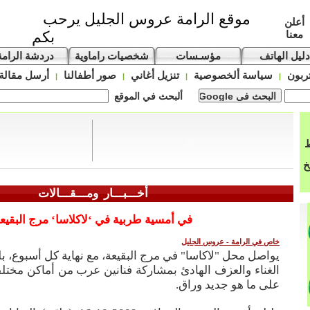
موقع الرامة عروس الجليل يرحب
أعلن
معنا
بكم
دليل الهاتف
مؤسـسات
شخصيات راماوية
دردشة الرامة
ربون
سياسة ألخصوصية
تنزيل أغاني
صور أطفالنا
أرسل مقالة
|
|
|
|
ألبحث في الموقع
ط
خ
أخـــبـــار ومـــقـــالات
في أمسية طربية في ‘لاكلاسا‘ مرج البقيع
خاص في الرامة - عروس الجليل
يواصل محل "لاكاسا" في مرج البقيعة، مع نهاية كل أسبوع، بل
الغناء والعزف الهادئ بمشاركة فنانين عرب من أماكن مختلف
على ما هو جديد وراق.